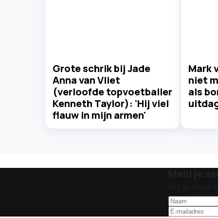
Grote schrik bij Jade
Mark 
Anna van Vliet
niet m
(verloofde topvoetballer
als b
Kenneth Taylor): 'Hij viel
uitdag
flauw in mijn armen'
Meld je aa
Mis geen spa