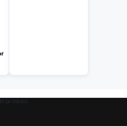
or
n je inbox.