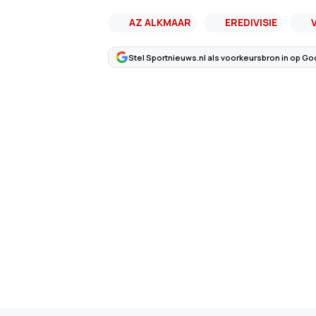
AZ ALKMAAR
EREDIVISIE
Stel Sportnieuws.nl als voorkeursbron in op Go