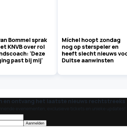
van Bommel sprak
Míchel hoopt zondag
et KNVB over rol
nog op sterspeler en
ondscoach: 'Deze
heeft slecht nieuws vo
ing past bij mij'
Duitse aanwinsten
n en ontvang het laatste nieuws rechtstreeks i
nnende evenementen, exclusieve tickets en unieke updates!