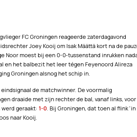
laagvlieger FC Groningen reageerde zaterdagavond
idsrechter Joey Kooij om Isak Määttä kort na de pau
ige Noor moest bij een 0-0-tussenstand inrukken nad
 bal en het balbezit het leer tégen Feyenoord Alireza
ng Groningen alsnog het schip in.
t eindsignaal de matchwinner. De voormalig
en draaide met zijn rechter de bal, vanaf links, voor
n werd geraakt:
1-0
. Bij Groningen, dat toen al flink 'in
oos naar Kooij.