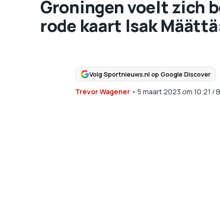
Groningen voelt zich b
rode kaart Isak Määttä:
Volg Sportnieuws.nl op Google Discover
Trevor Wagener
•
5 maart 2023
om
10:21
/
B