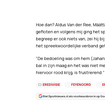
Hoe dan? Aldus Van der Ree, Määtt
gefloten en volgens mij ging het s
begreep er ook niets van, zei hij bi
het spreekwoordelijke verband ge
"De bedoeling was om hem (Jahanba
bal in zijn maag en het was niet me
hiervoor rood krijg, is frustrerend."
EREDIVISIE
FEYENOORD
E
Stel Sportnieuws.nl als voorkeursbron in op Go