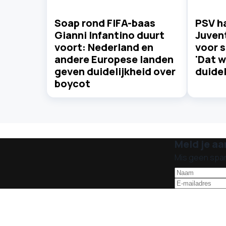
Soap rond FIFA-baas
PSV ha
Gianni Infantino duurt
Juvent
voort: Nederland en
voor s
andere Europese landen
'Dat w
geven duidelijkheid over
duidel
boycot
Meld je aa
Mis geen spa