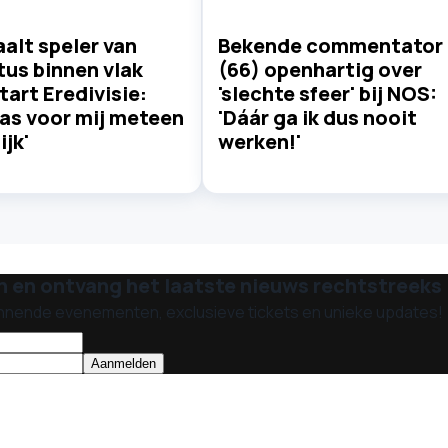
alt speler van
Bekende commentator
us binnen vlak
(66) openhartig over
tart Eredivisie:
'slechte sfeer' bij NOS:
as voor mij meteen
'Dáár ga ik dus nooit
ijk'
werken!'
n en ontvang het laatste nieuws rechtstreeks i
nnende evenementen, exclusieve tickets en unieke updates!