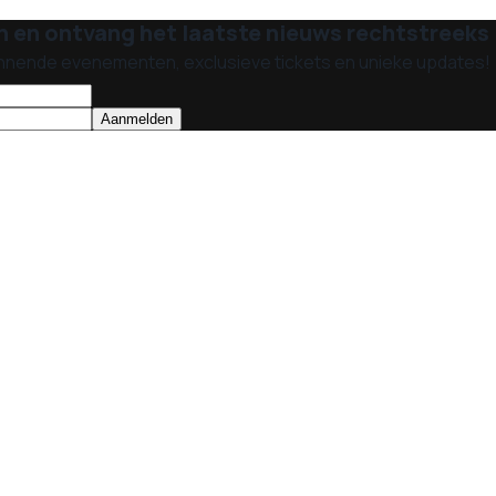
n en ontvang het laatste nieuws rechtstreeks i
nnende evenementen, exclusieve tickets en unieke updates!