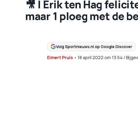
🎥 | Erik ten Hag felic
maar 1 ploeg met de b
Volg Sportnieuws.nl op Google Discover
Eimert Pruis
•
18 april 2022
om
13:54
/
Bijge