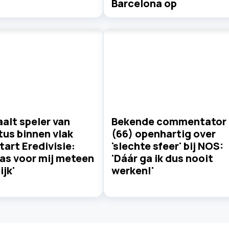
Barcelona op
alt speler van
Bekende commentator
us binnen vlak
(66) openhartig over
tart Eredivisie:
'slechte sfeer' bij NOS:
as voor mij meteen
'Dáár ga ik dus nooit
ijk'
werken!'