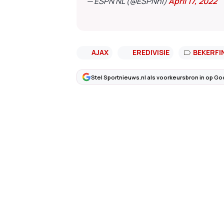
— ESPN NL (@ESPNnl)
April 17, 2022
AJAX
EREDIVISIE
BEKERFI
Stel Sportnieuws.nl als voorkeursbron in op Go