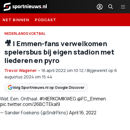
Sportnieuws.nl
NET BINNEN
PODCAST
NEDERLANDS VOETBAL
🎥 | Emmen-fans verwelkomen
spelersbus bij eigen stadion met
liederen en pyro
Trevor Wagener
•
16 april 2022
om
10:12
/
Bijgewerkt op 6
augustus 2024 om 15:44
Volg Sportnieuws.nl op Google Discover
Wat. Een. Onthaal.
#HIERKOMIKWEG
@FC_Emmen
pic.twitter.com/26BCTEkaI9
— Sander Foekens (@SndrFkns)
April 16, 2022