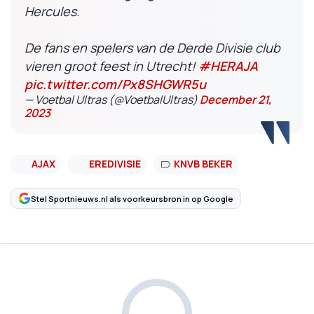
Hercules.
De fans en spelers van de Derde Divisie club
vieren groot feest in Utrecht!
#HERAJA
pic.twitter.com/Px8SHGWR5u
— Voetbal Ultras (@VoetbalUltras)
December 21,
2023
AJAX
EREDIVISIE
KNVB BEKER
Stel Sportnieuws.nl als voorkeursbron in op Google