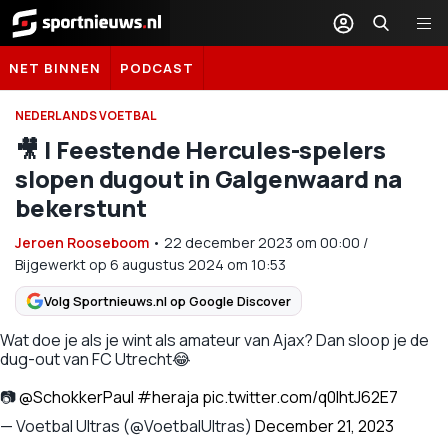
Sportnieuws.nl
NET BINNEN
PODCAST
NEDERLANDS VOETBAL
🎥 | Feestende Hercules-spelers
slopen dugout in Galgenwaard na
bekerstunt
Jeroen Rooseboom
•
22 december 2023
om
00:00
/
Bijgewerkt op 6 augustus 2024 om 10:53
Volg Sportnieuws.nl op Google Discover
Wat doe je als je wint als amateur van Ajax? Dan sloop je de
dug-out van FC Utrecht😂
📷
@SchokkerPaul
#heraja
pic.twitter.com/q0lhtJ62E7
— Voetbal Ultras (@VoetbalUltras)
December 21, 2023