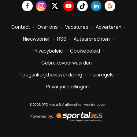
Contact
Over ons
Vacatures
Adverteren
Nieuwsbrief
RSS
Auteursrechten
Privacybeleid
Cookiebeleid
Gebruiksvoorwaarden
Toegankelijkheidsverklaring
Huisregels
Privacy instellingen
©
2026
DPG Media B.V. alle rechten voorbehouden.
Powered
by
Sportal365