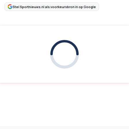
Stel Sportnieuws.nl als voorkeursbron in op Google