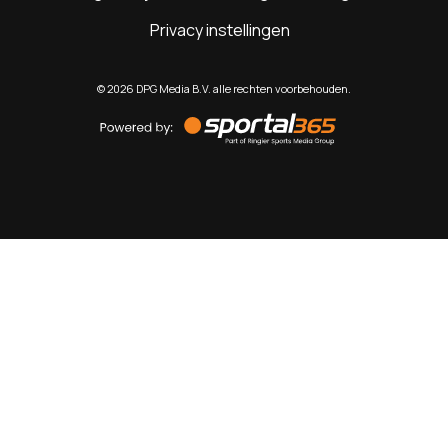
Privacy instellingen
©
2026
DPG Media B.V. alle rechten voorbehouden.
Powered
by
Sportal365
Sportnieuws.nl
NET BINNEN
PODCAST
LIVE
VIDEO