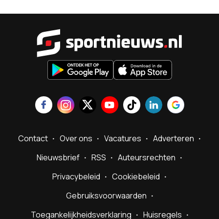
Sportnieu
Contact
Over ons
Vacatures
Adverteren
Nieuwsbrief
RSS
Auteursrechten
Privacybeleid
Cookiebeleid
Gebruiksvoorwaarden
Toegankelijkheidsverklaring
Huisregels