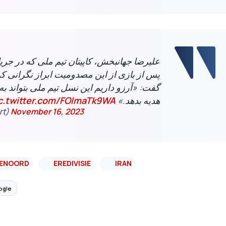
علیرضا جهانبخش، کاپیتان تیم ملی که در جر،
پس از بازی از این مصدومیت ابراز نگرانی کر
گفت: «آرزو داریم این نسل تیم ملی بتواند به
c.twitter.com/FOlmaTk9WA
هدیه بدهد.»
lsport)
November 16, 2023
YENOORD
EREDIVISIE
IRAN
ogle