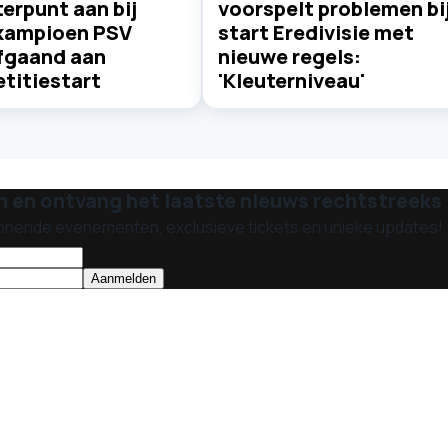
erpunt aan bij
voorspelt problemen bi
kampioen PSV
start Eredivisie met
fgaand aan
nieuwe regels:
titiestart
'Kleuterniveau'
n en ontvang het laatste nieuws rechtstreeks i
nnende evenementen, exclusieve tickets en unieke updates!