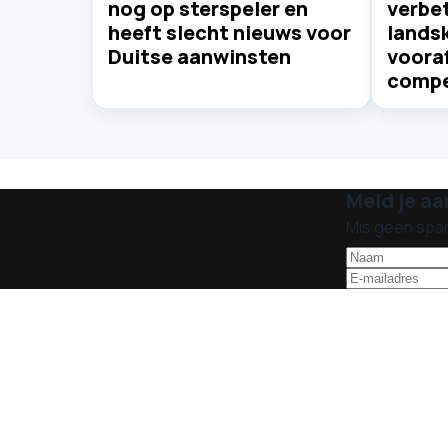
nog op sterspeler en
verbet
heeft slecht nieuws voor
lands
Duitse aanwinsten
voora
compe
Meld je aa
Mis geen spa