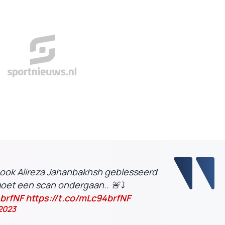
t ook Alireza Jahanbakhsh geblesseerd
moet een scan ondergaan.. 🚨⤵️
4brfNF
https://t.co/mLc94brfNF
2023