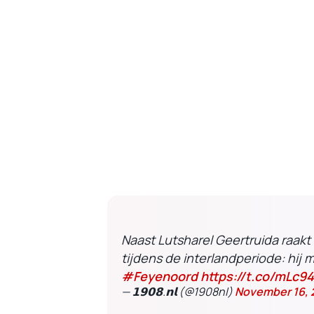
Naast Lutsharel Geertruida raak
tijdens de interlandperiode: hij 
#Feyenoord
https://t.co/mLc9
— 𝟭𝟵𝟬𝟴.𝗻𝗹 (@1908nl)
November 16, 