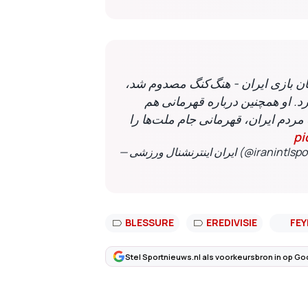
یان بازی ایران - هنگ‌کنگ مصدوم شد
د. او همچنین درباره قهرمانی هم
 مردم ایران، قهرمانی جام ملت‌ها را
pi
— ایران اینترنشنال ورزشی (@iranint
BLESSURE
EREDIVISIE
FE
Stel Sportnieuws.nl als voorkeursbron in op Go