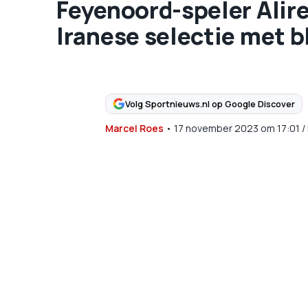
Feyenoord-speler Alir
Iranese selectie met b
Volg Sportnieuws.nl op Google Discover
Marcel Roes
•
17 november 2023
om
17:01
/