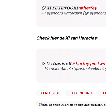
📋 𝐗𝐈 𝐅𝐄𝐘𝐄𝐍𝐎𝐎𝐑𝐃
#herfey
— Feyenoord Rotterdam (@Feyenoor
Check hier de XI van Heracles:
🗞 De 𝗯𝗮𝘀𝗶𝘀𝗲𝗹𝗳
#herfey
pic.tw
— Heracles Almelo (@HeraclesAlmelo
EREDIVISIE
FEYENOORD
E
Stel Sportnieuws.nl als voorkeursbron in op Go