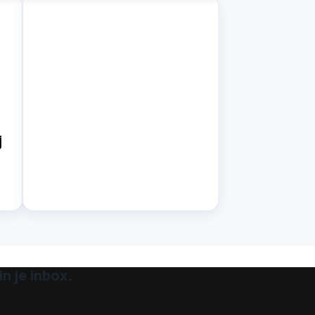
j
n je inbox.