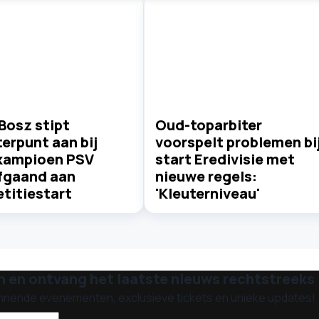
Bosz stipt
Oud-toparbiter
erpunt aan bij
voorspelt problemen bi
kampioen PSV
start Eredivisie met
fgaand aan
nieuwe regels:
titiestart
'Kleuterniveau'
n en ontvang het laatste nieuws rechtstreeks i
nnende evenementen, exclusieve tickets en unieke updates!