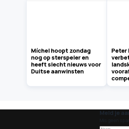
Míchel hoopt zondag
Peter 
nog op sterspeler en
verbet
heeft slecht nieuws voor
lands
Duitse aanwinsten
voora
compe
Meld je aa
Mis geen spa