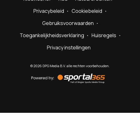
Privacybeleid
Cookiebeleid
Gebruiksvoorwaarden
Toegankelijkheidsverklaring
Huisregels
Privacy instellingen
©
2026
DPG Media B.V. alle rechten voorbehouden.
Powered
by
Sportal365
Sportnieuws.nl
NET BINNEN
PODCAST
LIVE
VIDEO