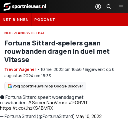
Sportnieuws.nl
NET BINNEN
PODCAST
NEDERLANDS VOETBAL
Fortuna Sittard-spelers gaan
rouwbanden dragen in duel met
Vitesse
Trevor Wagener
•
10 mei 2022
om
16:56
/
Bijgewerkt op 6
augustus 2024 om 15:33
Volg Sportnieuws.nl op Google Discover
⚫️ Fortuna Sittard speelt woensdag met
rouwbanden.
#SamenNaoVeure
#FORVIT
https://t.co/JhzKS4BMRX
— Fortuna Sittard (@FortunaSittard)
May 10, 2022