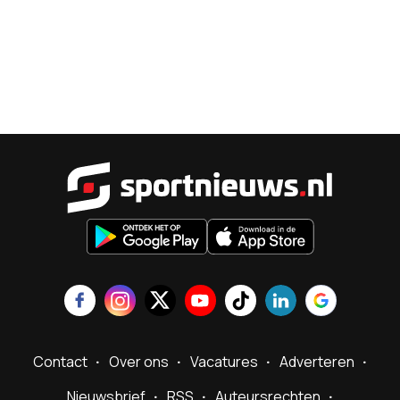
Sportnieu
Contact
Over ons
Vacatures
Adverteren
Nieuwsbrief
RSS
Auteursrechten