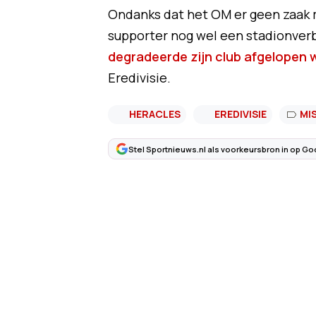
Ondanks dat het OM er geen zaak 
supporter nog wel een stadionverb
degradeerde zijn club afgelopen 
Eredivisie.
HERACLES
EREDIVISIE
MI
Stel Sportnieuws.nl als voorkeursbron in op Go