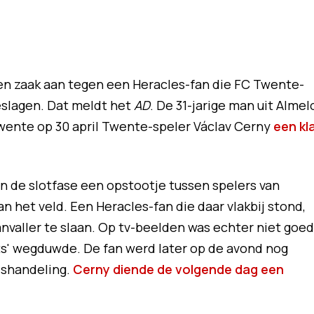
en zaak aan tegen een Heracles-fan die FC Twente-
eslagen. Dat meldt het
AD
. De 31-jarige man uit Almel
Twente op 30 april Twente-speler Václav Cerny
een kl
in de slotfase een opstootje tussen spelers van
n het veld. Een Heracles-fan die daar vlakbij stond,
valler te slaan. Op tv-beelden was echter niet goed
chts' wegduwde. De fan werd later op de avond nog
ishandeling.
Cerny diende de volgende dag een