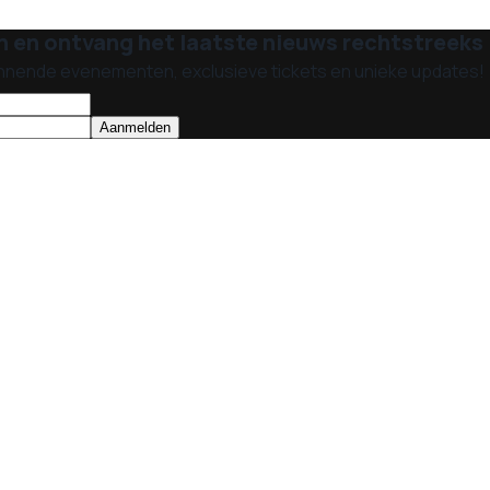
n en ontvang het laatste nieuws rechtstreeks i
nnende evenementen, exclusieve tickets en unieke updates!