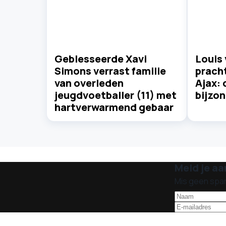
Geblesseerde Xavi
Louis 
Simons verrast familie
prach
van overleden
Ajax: 
jeugdvoetballer (11) met
bijzo
hartverwarmend gebaar
Meld je aa
Mis geen spa