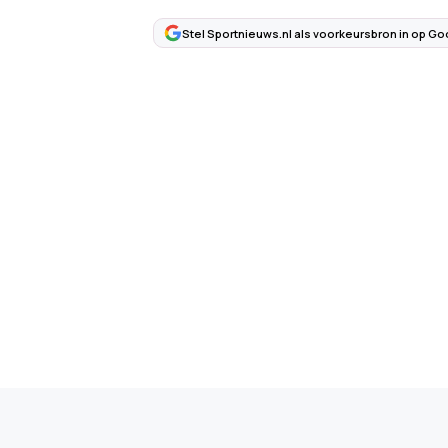
Stel Sportnieuws.nl als voorkeursbron in op Go