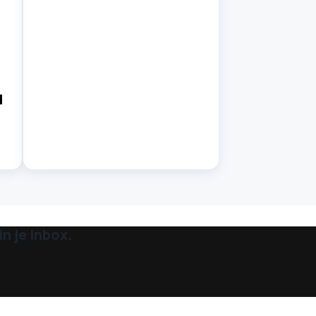
d
n je inbox.