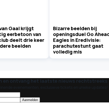
van Gaal krijgt
Bizarre beelden bij
tig eerbetoon van
openingsduel Go Ahea
club deelt drie keer
Eagles in Eredivisie:
ndere beelden
parachutestunt gaat
volledig mis
n en ontvang het laatste nieuws rechtstreeks i
nnende evenementen, exclusieve tickets en unieke updates!