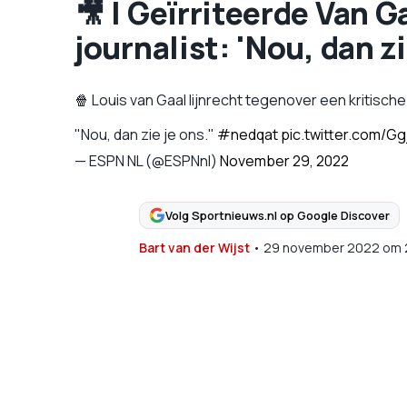
🎥 | Geïrriteerde Van 
journalist: 'Nou, dan zi
🍿 Louis van Gaal lijnrecht tegenover een kritische jou
"Nou, dan zie je ons."
#nedqat
pic.twitter.com/G
— ESPN NL (@ESPNnl)
November 29, 2022
Volg Sportnieuws.nl op Google Discover
Bart van der Wijst
•
29 november 2022
om