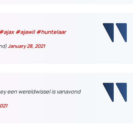
#ajax
#ajawil
#huntelaar
and)
January 28, 2021
ey een wereldwissel is vanavond
2021