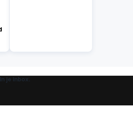
d
n je inbox.