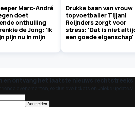
keeper Marc-André
Drukke baan van vrouw
tegen doet
topvoetballer Tijjani
ende onthulling
Reijnders zorgt voor
renkie de Jong: 'Ik
stress: 'Dat is niet altij
jn pijn nu in mijn
een goede eigenschap'
n en ontvang het laatste nieuws rechtstreeks i
nnende evenementen, exclusieve tickets en unieke updates!