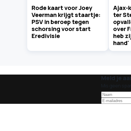
Rode kaart voor Joey
Ajax-
Veerman krijgt staartje:
ter S
PSV in beroep tegen
opvall
schorsing voor start
over F
Eredivisie
heb zi
hand'
Meld je aa
Mis geen spa