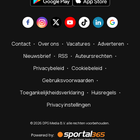
Contact
Over ons
Vacatures
Adverteren
Nieuwsbrief
RSS
Auteursrechten
Privacybeleid
Cookiebeleid
Gebruiksvoorwaarden
Toegankelijkheidsverklaring
Huisregels
Privacy instellingen
©
2026
DPG Media B.V. alle rechten voorbehouden.
Powered
by
Sportal365