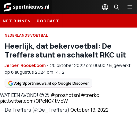
Sportnieuws.nl
NET BINNEN
PODCAST
NEDERLANDS VOETBAL
Heerlijk, dat bekervoetbal: De
Treffers stunt en schakelt RKC uit
Jeroen Rooseboom
•
20 oktober 2022
om
00:00
/
Bijgewerkt
op 6 augustus 2024 om 14:12
Volg Sportnieuws.nl op Google Discover
WAT EEN AVOND! 😍😍
#proshotsnl
#trerkc
pic.twitter.com/OPcNQ4tMcW
— De Treffers (@De_Treffers)
October 19, 2022