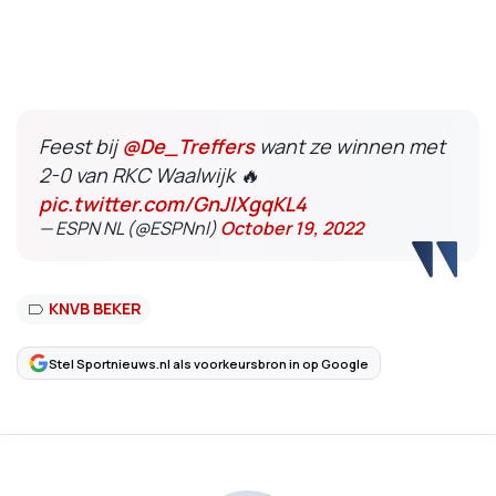
Feest bij
@De_Treffers
want ze winnen met
2-0 van RKC Waalwijk 🔥
pic.twitter.com/GnJlXgqKL4
— ESPN NL (@ESPNnl)
October 19, 2022
KNVB BEKER
Stel Sportnieuws.nl als voorkeursbron in op Google