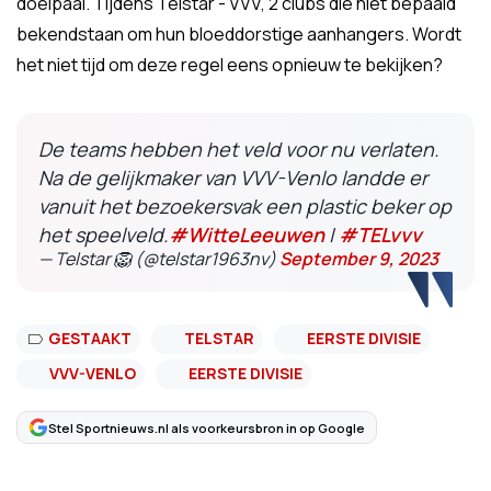
doelpaal. Tijdens Telstar - VVV, 2 clubs die niet bepaald
bekendstaan om hun bloeddorstige aanhangers. Wordt
het niet tijd om deze regel eens opnieuw te bekijken?
De teams hebben het veld voor nu verlaten.
Na de gelijkmaker van VVV-Venlo landde er
vanuit het bezoekersvak een plastic beker op
het speelveld.
#WitteLeeuwen
|
#TELvvv
— Telstar 🦁 (@telstar1963nv)
September 9, 2023
GESTAAKT
TELSTAR
EERSTE DIVISIE
VVV-VENLO
EERSTE DIVISIE
Stel Sportnieuws.nl als voorkeursbron in op Google