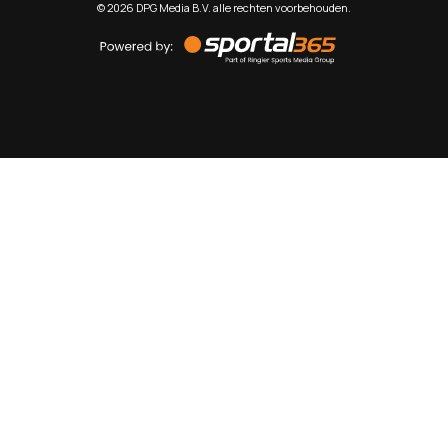
©
2026
DPG Media B.V. alle rechten voorbehouden.
Powered
by
Sportal365
Sportnieuws.nl
NET BINNEN
PODCAST
LIVE
VIDEO