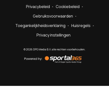
Privacybeleid
Cookiebeleid
Gebruiksvoorwaarden
Toegankelijkheidsverklaring
Huisregels
Privacy instellingen
©
2026
DPG Media B.V. alle rechten voorbehouden.
Powered
by
Sportal365
Sportnieuws.nl
NET BINNEN
PODCAST
LIVE
VIDEO