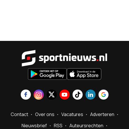
Sportnieu
Contact
Over ons
Vacatures
Adverteren
Nieuwsbrief
RSS
Auteursrechten