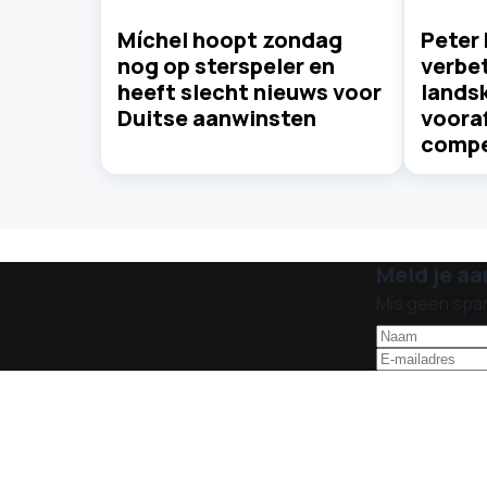
Míchel hoopt zondag
Peter 
nog op sterspeler en
verbet
heeft slecht nieuws voor
lands
Duitse aanwinsten
voora
compe
Meld je aa
Mis geen spa