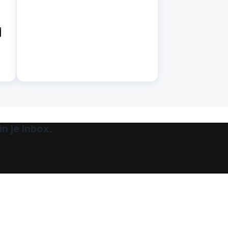
j
n je inbox.