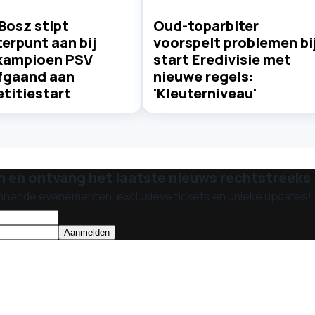
Bosz stipt
Oud-toparbiter
erpunt aan bij
voorspelt problemen bi
kampioen PSV
start Eredivisie met
fgaand aan
nieuwe regels:
titiestart
'Kleuterniveau'
n en ontvang het laatste nieuws rechtstreeks i
nnende evenementen, exclusieve tickets en unieke updates!