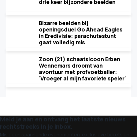
drie keer bijzondere beelden
Bizarre beelden bij
openingsduel Go Ahead Eagles
in Eredivisie: parachutestunt
gaat volledig mis
Zoon (21) schaatsicoon Erben
Wennemars droomt van
avontuur met profvoetballer:
'Vroeger al mijn favoriete speler'
Meld je aan en ontvang het laatste nieuws
rechtstreeks in je inbox.
Mis geen spannende evenementen, exclusieve tickets en