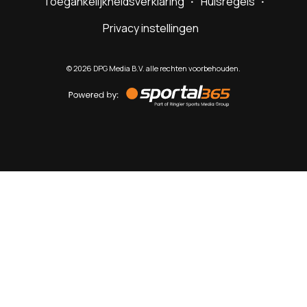
Toegankelijkheidsverklaring
Huisregels
Privacy instellingen
©
2026
DPG Media B.V. alle rechten voorbehouden.
Powered
by
Sportal365
Sportnieuws.nl
NET BINNEN
PODCAST
LIVE
VIDEO