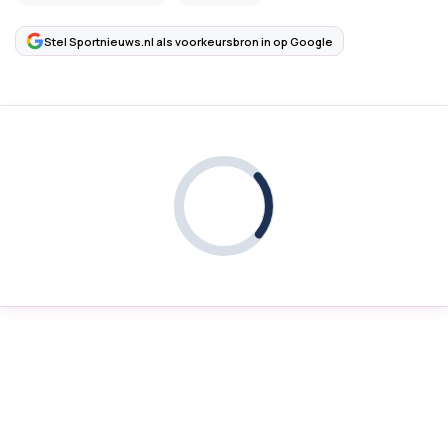
Stel Sportnieuws.nl als voorkeursbron in op Google