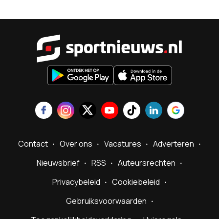
Sportnieu
Contact
Over ons
Vacatures
Adverteren
Nieuwsbrief
RSS
Auteursrechten
Privacybeleid
Cookiebeleid
Gebruiksvoorwaarden