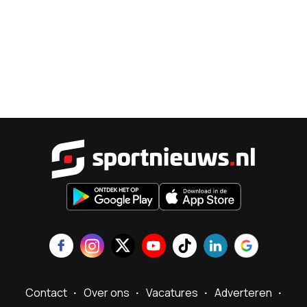
Sportnieu
Contact
Over ons
Vacatures
Adverteren