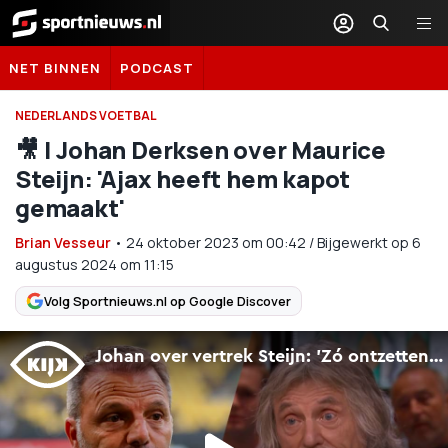
Sportnieuws.nl
NET BINNEN
PODCAST
NEDERLANDS VOETBAL
🎥 | Johan Derksen over Maurice
Steijn: 'Ajax heeft hem kapot
gemaakt'
Brian Vesseur
•
24 oktober 2023
om
00:42
/
Bijgewerkt op 6
augustus 2024 om 11:15
Volg Sportnieuws.nl op Google Discover