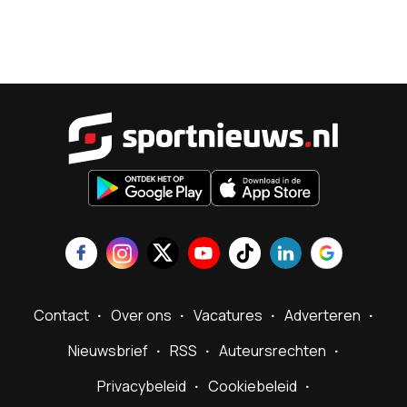
Sportnieu
Contact
Over ons
Vacatures
Adverteren
Nieuwsbrief
RSS
Auteursrechten
Privacybeleid
Cookiebeleid