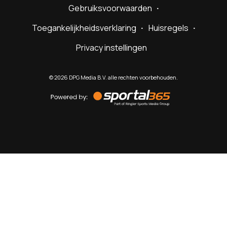
Gebruiksvoorwaarden
Toegankelijkheidsverklaring
Huisregels
Privacy instellingen
©
2026
DPG Media B.V. alle rechten voorbehouden.
Powered
by
Sportal365
Sportnieuws.nl
NET BINNEN
PODCAST
LIVE
VIDEO