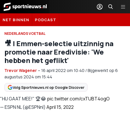
Sportnieuws.nl
NET BINNEN
PODCAST
NEDERLANDS VOETBAL
🎥 | Emmen-selectie uitzinnig na
promotie naar Eredivisie: 'We
hebben het geflikt'
Trevor Wagener
•
16 april 2022
om
10:40
/
Bijgewerkt op 6
augustus 2024 om 15:44
Volg Sportnieuws.nl op Google Discover
"HIJ GAAT MEE!" 🏆😂
pic.twitter.com/cxTUBT4ogO
— ESPN NL (@ESPNnl)
April 15, 2022