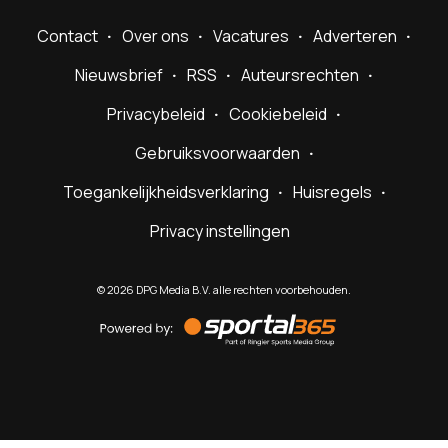
Contact
Over ons
Vacatures
Adverteren
Nieuwsbrief
RSS
Auteursrechten
Privacybeleid
Cookiebeleid
Gebruiksvoorwaarden
Toegankelijkheidsverklaring
Huisregels
Privacy instellingen
©
2026
DPG Media B.V. alle rechten voorbehouden.
Powered
by
Sportal365