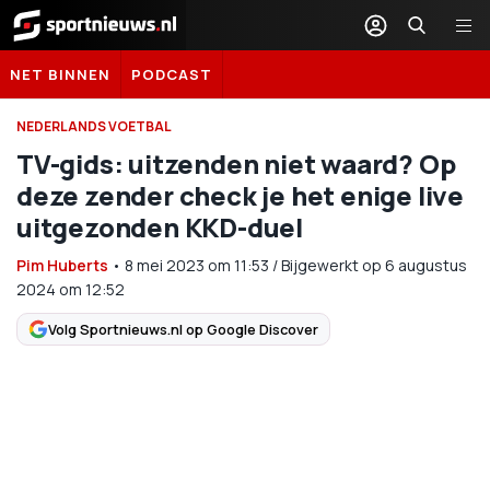
Sportnieuws.nl
NET BINNEN
PODCAST
NEDERLANDS VOETBAL
TV-gids: uitzenden niet waard? Op
deze zender check je het enige live
uitgezonden KKD-duel
Pim Huberts
•
8 mei 2023
om
11:53
/
Bijgewerkt op 6 augustus
2024 om 12:52
Volg Sportnieuws.nl op Google Discover