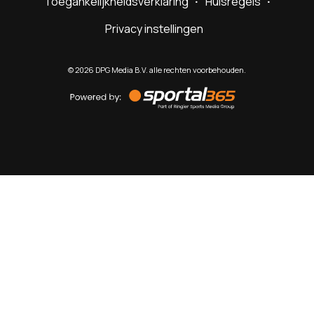
Toegankelijkheidsverklaring
Huisregels
Privacy instellingen
©
2026
DPG Media B.V. alle rechten voorbehouden.
Powered
by
Sportal365
Sportnieuws.nl
NET BINNEN
PODCAST
LIVE
VIDEO