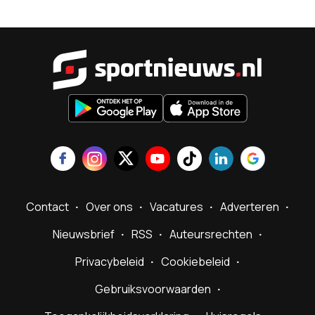
Sportnieu
Contact
Over ons
Vacatures
Adverteren
Nieuwsbrief
RSS
Auteursrechten
Privacybeleid
Cookiebeleid
Gebruiksvoorwaarden