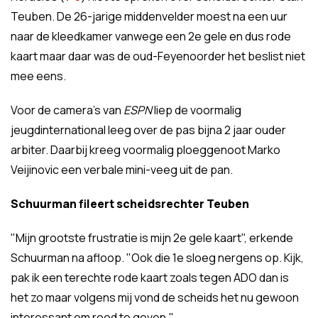
Teuben. De 26-jarige middenvelder moest na een uur
naar de kleedkamer vanwege een 2e gele en dus rode
kaart maar daar was de oud-Feyenoorder het beslist niet
mee eens.
Voor de camera's van
ESPN
liep de voormalig
jeugdinternational leeg over de pas bijna 2 jaar ouder
arbiter. Daarbij kreeg voormalig ploeggenoot Marko
Veijinovic een verbale mini-veeg uit de pan.
Schuurman fileert scheidsrechter Teuben
"Mijn grootste frustratie is mijn 2e gele kaart", erkende
Schuurman na afloop. "Ook die 1e sloeg nergens op. Kijk,
pak ik een terechte rode kaart zoals tegen ADO dan is
het zo maar volgens mij vond de scheids het nu gewoon
interessant om rood te geven."