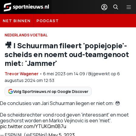
Sportnieuws.nl
NET BINNEN
PODCAST
NEDERLANDS VOETBAL
🎥 | Schuurman fileert 'popiejopie'-
scheids en noemt oud-teamgenoot
miet: 'Jammer'
Trevor Wagener
•
6 mei 2023
om
14:09
/
Bijgewerkt op 6
augustus 2024 om 12:53
Volg Sportnieuws.nl op Google Discover
De conclusies van Jari Schuurman liegen er niet om: 😳
De scheidsrechter vond rood geven 'interessant' en moet
geschorst worden en Marko Vejinovic is een 'miet'.
pic.twitter.com/YTUKQm0B7u
— ESPN NL (@ESPNnl)
May 5, 2023