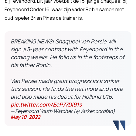
bij Feyenoord. Dit jaar voetbalt de 15-jarige Shaqueel bij
Feyenoord Onder 16, waar zijn vader Robin samen met
oud-speler Brian Pinas de trainer is.
BREAKING NEWS! Shaqueel van Persie will
sign a 3-year contract with Feyenoord in the
coming weeks. He follows in the footsteps of
his father Robin.
Van Persie made great progress as a striker
this season. He finds the net more and more
and also made his debut for Holland U16.
pic.twitter.com/EeP77Di91s
— Feyenoord Youth Watcher (@Varkenoordfan)
May 10, 2022