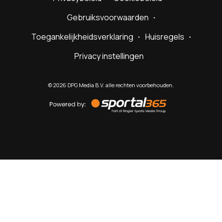
Gebruiksvoorwaarden
Toegankelijkheidsverklaring
Huisregels
Privacy instellingen
©
2026
DPG Media B.V. alle rechten voorbehouden.
Powered
by
Sportal365
Sportnieuws.nl
NET BINNEN
PODCAST
LIVE
VIDEO