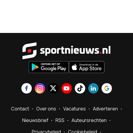
Sportnieu
Contact
Over ons
Vacatures
Adverteren
Nieuwsbrief
RSS
Auteursrechten
Privacybeleid
Cookiebeleid