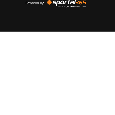
by
Sportal365
Sportnieuws.nl
NET BINNEN
PODCAST
LIVE
VIDEO