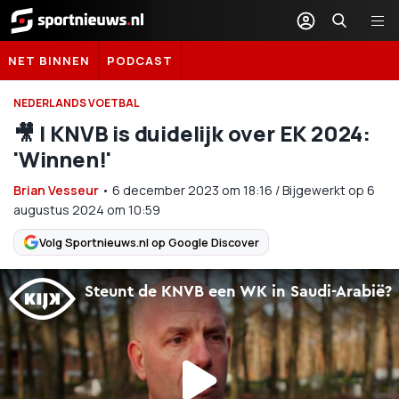
Sportnieuws.nl
NET BINNEN
PODCAST
NEDERLANDS VOETBAL
🎥 | KNVB is duidelijk over EK 2024:
'Winnen!'
Brian Vesseur
•
6 december 2023
om
18:16
/
Bijgewerkt op 6
augustus 2024 om 10:59
Volg Sportnieuws.nl op Google Discover