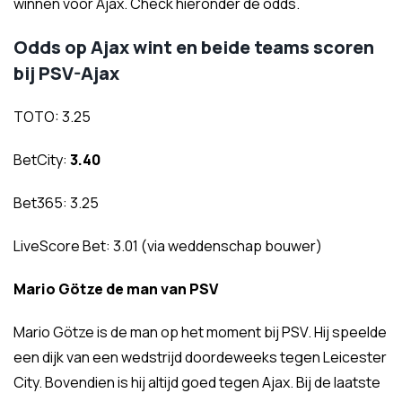
winnen voor Ajax. Check hieronder de odds.
Odds op Ajax wint en beide teams scoren
bij PSV-Ajax
TOTO: 3.25
BetCity:
3.40
Bet365: 3.25
LiveScore Bet: 3.01 (via weddenschap bouwer)
Mario Götze de man van PSV
Mario Götze is de man op het moment bij PSV. Hij speelde
een dijk van een wedstrijd doordeweeks tegen Leicester
City. Bovendien is hij altijd goed tegen Ajax. Bij de laatste