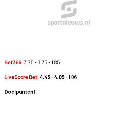
Bet365
: 3.75 - 3.75 - 1.85
LiveScore Bet
:
4.45
-
4.05
- 1.86
Doelpunten!