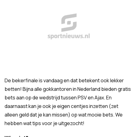
De bekerfinale is vandaag en dat betekent ook lekker
betten! Bijna alle gokkantoren in Nederland bieden gratis
bets aan op de wedstrijd tussen PSV en Ajax. En
daarnaast kan je ook je eigen centjes inzetten (zet
alleen geld dat je kan missen) op wat mooie bets. We
hebben wat tips voor je uitgezocht!