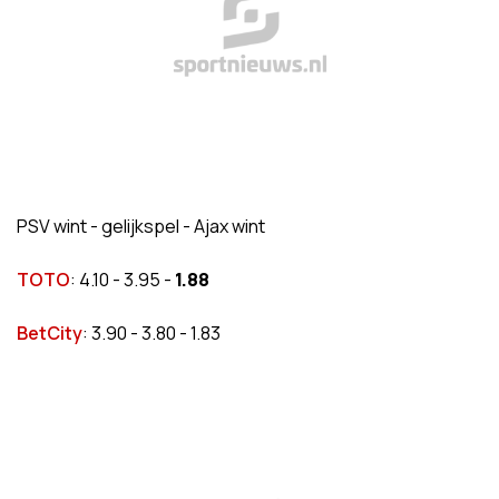
PSV wint - gelijkspel - Ajax wint
TOTO
: 4.10 - 3.95 -
1.88
BetCity
: 3.90 - 3.80 - 1.83