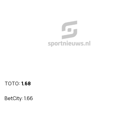
TOTO:
1.68
BetCity: 1.66