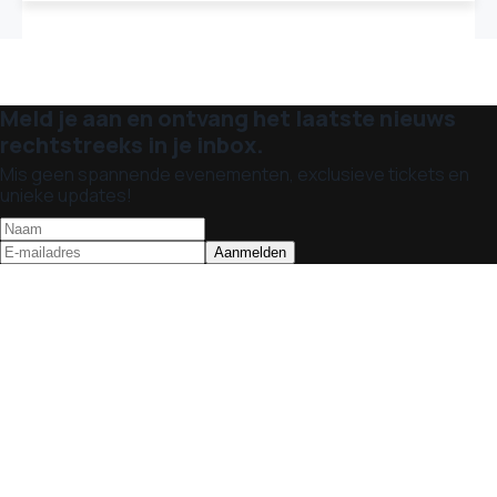
Meld je aan en ontvang het laatste nieuws
rechtstreeks in je inbox.
Mis geen spannende evenementen, exclusieve tickets en
unieke updates!