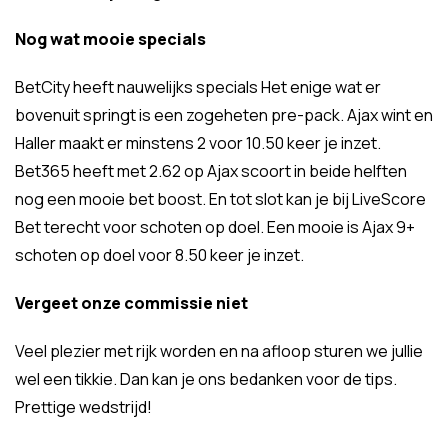
Nog wat mooie specials
BetCity heeft nauwelijks specials Het enige wat er
bovenuit springt is een zogeheten pre-pack. Ajax wint en
Haller maakt er minstens 2 voor 10.50 keer je inzet.
Bet365 heeft met 2.62 op Ajax scoort in beide helften
nog een mooie bet boost. En tot slot kan je bij LiveScore
Bet terecht voor schoten op doel. Een mooie is Ajax 9+
schoten op doel voor 8.50 keer je inzet.
Vergeet onze commissie niet
Veel plezier met rijk worden en na afloop sturen we jullie
wel een tikkie. Dan kan je ons bedanken voor de tips.
Prettige wedstrijd!