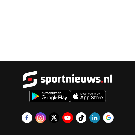
Sportnieu