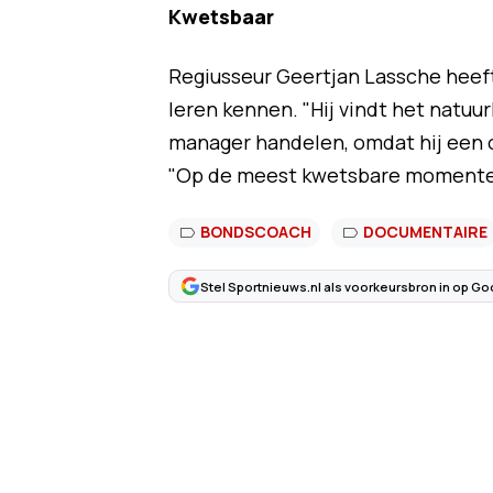
Kwetsbaar
Regiusseur Geertjan Lassche heeft
leren kennen. "Hij vindt het natuurli
manager handelen, omdat hij een o
"Op de meest kwetsbare momenten 
BONDSCOACH
DOCUMENTAIRE
Stel Sportnieuws.nl als voorkeursbron in op Go