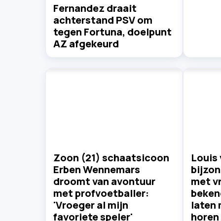
Fernandez draait
achterstand PSV om
tegen Fortuna, doelpunt
AZ afgekeurd
Zoon (21) schaatsicoon
Louis 
Erben Wennemars
bijzo
droomt van avontuur
met v
met profvoetballer:
beken
'Vroeger al mijn
laten 
favoriete speler'
horen