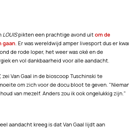
m
LOUIS
pikten een prachtige avond uit
om de
n gaan
. Er was wereldwijd amper livesport dus er kw
nd de rode loper, het weer was oké en de
rgiek en vol dankbaarheid voor alle aandacht.
, zei Van Gaal in de bioscoop Tuschinski te
oeite om zich voor de docu bloot te geven. "Niema
k houd van mezelf. Anders zou ik ook ongelukkig zijn."
eel aandacht kreeg is dat Van Gaal lijdt aan