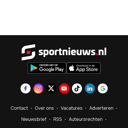
Sportnieu
Contact
Over ons
Vacatures
Adverteren
Nieuwsbrief
RSS
Auteursrechten