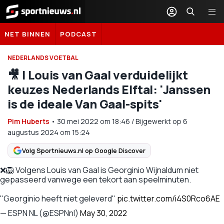
Sportnieuws.nl
NET BINNEN
PODCAST
NEDERLANDS VOETBAL
🎥 | Louis van Gaal verduidelijkt
keuzes Nederlands Elftal: 'Janssen
is de ideale Van Gaal-spits'
Pim Huberts
•
30 mei 2022
om
18:46
/
Bijgewerkt op 6
augustus 2024 om 15:24
Volg Sportnieuws.nl op Google Discover
❌🦁 Volgens Louis van Gaal is Georginio Wijnaldum niet
gepasseerd vanwege een tekort aan speelminuten.
"Georginio heeft niet geleverd"
pic.twitter.com/i4S0Rco6AE
— ESPN NL (@ESPNnl)
May 30, 2022