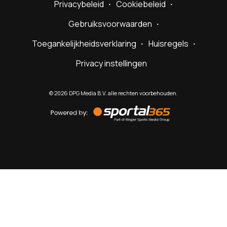
Privacybeleid
Cookiebeleid
Gebruiksvoorwaarden
Toegankelijkheidsverklaring
Huisregels
Privacy instellingen
©
2026
DPG Media B.V. alle rechten voorbehouden.
Powered
by
Sportal365
Sportnieuws.nl
NET BINNEN
PODCAST
LIVE
VIDEO