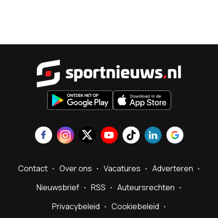
Sportnieu
Contact
Over ons
Vacatures
Adverteren
Nieuwsbrief
RSS
Auteursrechten
Privacybeleid
Cookiebeleid