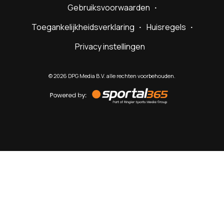
Gebruiksvoorwaarden
Toegankelijkheidsverklaring
Huisregels
Privacy instellingen
©
2026
DPG Media B.V. alle rechten voorbehouden.
Powered
by
Sportal365
Sportnieuws.nl
NET BINNEN
PODCAST
LIVE
VIDEO