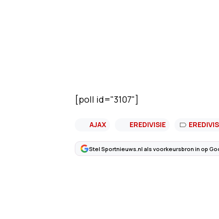
[poll id="3107"]
AJAX
EREDIVISIE
EREDIVIS
Stel Sportnieuws.nl als voorkeursbron in op Go