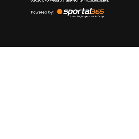
©
2026
DPG Media B.V. alle rechten voorbehouden.
Powered
by
Sportal365
Sportnieuws.nl
NET BINNEN
PODCAST
LIVE
VIDEO