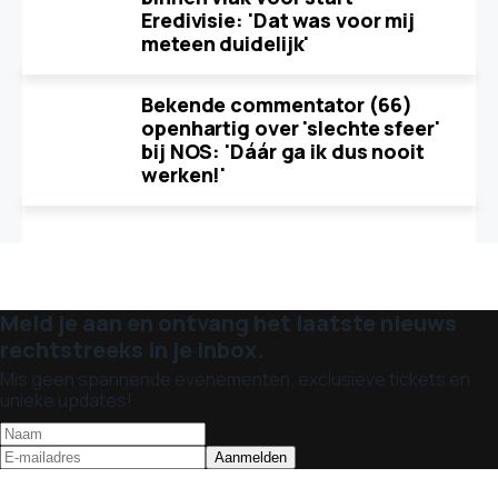
Eredivisie: 'Dat was voor mij
meteen duidelijk'
Bekende commentator (66)
openhartig over 'slechte sfeer'
bij NOS: 'Dáár ga ik dus nooit
werken!'
Meld je aan en ontvang het laatste nieuws
rechtstreeks in je inbox.
Mis geen spannende evenementen, exclusieve tickets en
unieke updates!