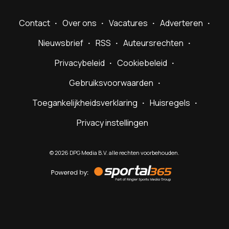
Contact
Over ons
Vacatures
Adverteren
Nieuwsbrief
RSS
Auteursrechten
Privacybeleid
Cookiebeleid
Gebruiksvoorwaarden
Toegankelijkheidsverklaring
Huisregels
Privacy instellingen
©
2026
DPG Media B.V. alle rechten voorbehouden.
Powered
by
Sportal365