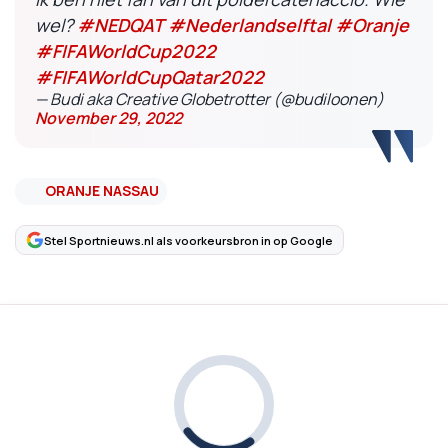
wel?
#NEDQAT
#Nederlandselftal
#Oranje
#FIFAWorldCup2022
#FIFAWorldCupQatar2022
— Budi aka Creative Globetrotter (@budiloonen)
November 29, 2022
ORANJE NASSAU
Stel Sportnieuws.nl als voorkeursbron in op Google