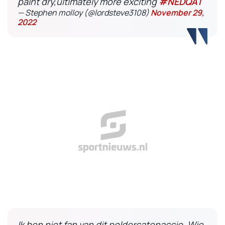
paint dry,ultimately more exciting
#NEDQAT
— Stephen molloy (@lordsteve3108)
November 29,
2022
Ik ben niet fan van dit poldercatenaccio. Wie