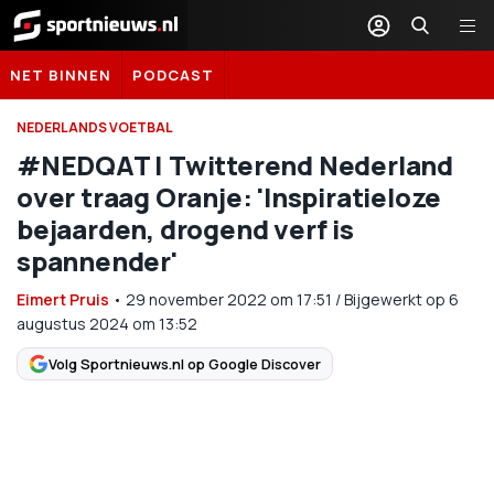
Sportnieuws.nl
NET BINNEN
PODCAST
NEDERLANDS VOETBAL
#NEDQAT | Twitterend Nederland
over traag Oranje: 'Inspiratieloze
bejaarden, drogend verf is
spannender'
Eimert Pruis
•
29 november 2022
om
17:51
/
Bijgewerkt op 6
augustus 2024 om 13:52
Volg Sportnieuws.nl op Google Discover