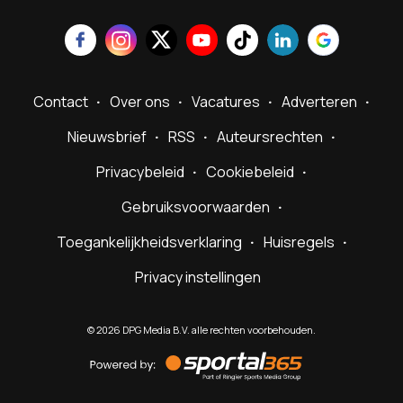
Contact
Over ons
Vacatures
Adverteren
Nieuwsbrief
RSS
Auteursrechten
Privacybeleid
Cookiebeleid
Gebruiksvoorwaarden
Toegankelijkheidsverklaring
Huisregels
Privacy instellingen
©
2026
DPG Media B.V. alle rechten voorbehouden.
Powered
by
Sportal365