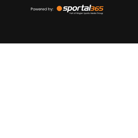
Powered
by
Sportal365
Sportnieuws.nl
NET BINNEN
PODCAST
LIVE
VIDEO