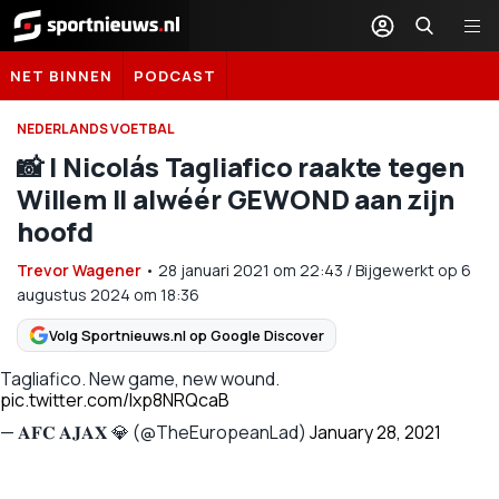
Sportnieuws.nl
NET BINNEN
PODCAST
NEDERLANDS VOETBAL
📸 | Nicolás Tagliafico raakte tegen
Willem II alwéér GEWOND aan zijn
hoofd
Trevor Wagener
•
28 januari 2021
om
22:43
/
Bijgewerkt op 6
augustus 2024 om 18:36
Volg Sportnieuws.nl op Google Discover
Tagliafico. New game, new wound.
pic.twitter.com/lxp8NRQcaB
— 𝐀𝐅𝐂 𝐀𝐉𝐀𝐗 💎 (@TheEuropeanLad)
January 28, 2021