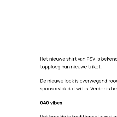
Het nieuwe shirt van PSV is bek
topploeg hun nieuwe trikot.
De nieuwe look is overwegend rood
sponsorvlak dat wit is. Verder is he
040 vibes
Het broekje is traditioneel zwart e