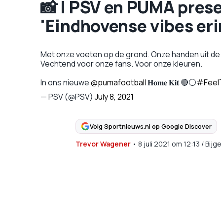
📸 | PSV en PUMA pres
'Eindhovense vibes er
Met onze voeten op de grond. Onze handen uit de m
Vechtend voor onze fans. Voor onze kleuren.
In ons nieuwe
@pumafootball
𝐇𝐨𝐦𝐞 𝐊𝐢𝐭 🔴⚪
#FeelT
— PSV (@PSV)
July 8, 2021
Volg Sportnieuws.nl op Google Discover
Trevor Wagener
•
8 juli 2021
om
12:13
/
Bijg