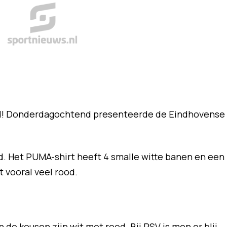
end! Donderdagochtend presenteerde de Eindhovense
. Het PUMA-shirt heeft 4 smalle witte banen en een
t vooral veel rood.
n de kousen zijn wit met rood. Bij PSV is men er blij