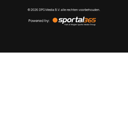
©
2026
DPG Media B.V. alle rechten voorbehouden.
Powered
by
Sportal365
Sportnieuws.nl
NET BINNEN
PODCAST
LIVE
VIDEO