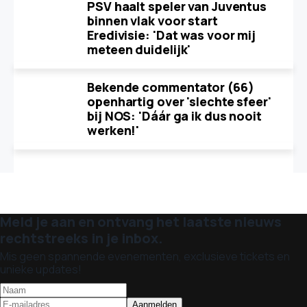
PSV haalt speler van Juventus
binnen vlak voor start
Eredivisie: 'Dat was voor mij
meteen duidelijk'
Bekende commentator (66)
openhartig over 'slechte sfeer'
bij NOS: 'Dáár ga ik dus nooit
werken!'
Meld je aan en ontvang het laatste nieuws
rechtstreeks in je inbox.
Mis geen spannende evenementen, exclusieve tickets en
unieke updates!