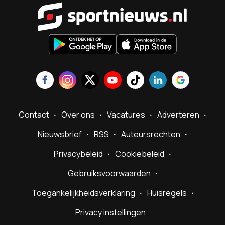
Sportnieu
Contact
Over ons
Vacatures
Adverteren
Nieuwsbrief
RSS
Auteursrechten
Privacybeleid
Cookiebeleid
Gebruiksvoorwaarden
Toegankelijkheidsverklaring
Huisregels
Privacy instellingen