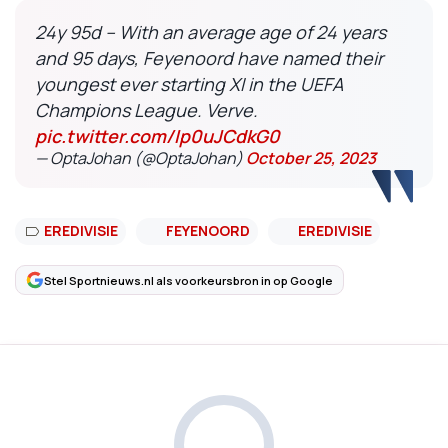
24y 95d – With an average age of 24 years
and 95 days, Feyenoord have named their
youngest ever starting XI in the UEFA
Champions League. Verve.
pic.twitter.com/Ip0uJCdkG0
— OptaJohan (@OptaJohan)
October 25, 2023
EREDIVISIE
FEYENOORD
EREDIVISIE
Stel Sportnieuws.nl als voorkeursbron in op Google