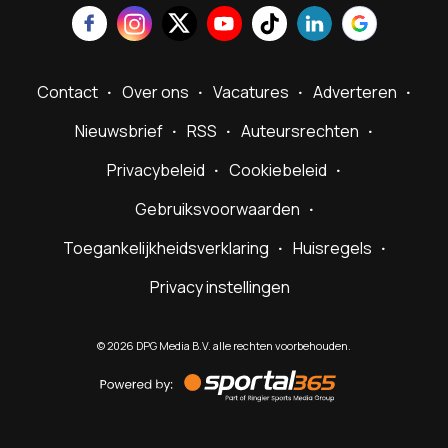
Contact
Over ons
Vacatures
Adverteren
Nieuwsbrief
RSS
Auteursrechten
Privacybeleid
Cookiebeleid
Gebruiksvoorwaarden
Toegankelijkheidsverklaring
Huisregels
Privacy instellingen
©
2026
DPG Media B.V. alle rechten voorbehouden.
Powered
by
Sportal365