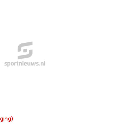
nging)