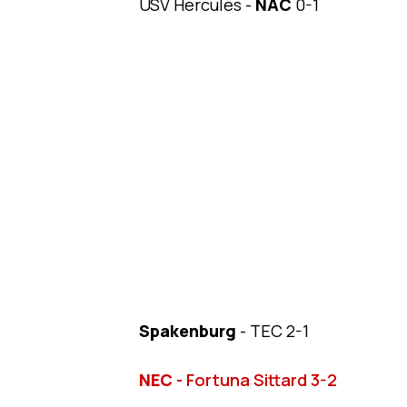
USV Hercules -
NAC
0-1
Spakenburg
- TEC 2-1
NEC
- Fortuna Sittard 3-2