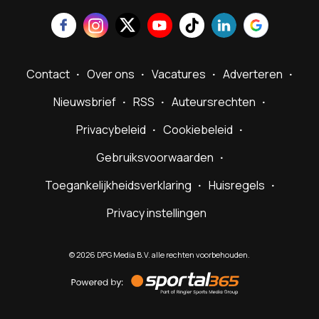
Contact
Over ons
Vacatures
Adverteren
Nieuwsbrief
RSS
Auteursrechten
Privacybeleid
Cookiebeleid
Gebruiksvoorwaarden
Toegankelijkheidsverklaring
Huisregels
Privacy instellingen
©
2026
DPG Media B.V. alle rechten voorbehouden.
Powered
by
Sportal365