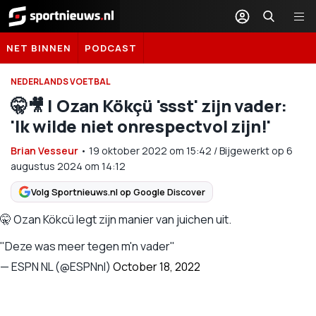
Sportnieuws.nl
NET BINNEN
PODCAST
NEDERLANDS VOETBAL
🤫🎥 | Ozan Kökçü 'ssst' zijn vader:
'Ik wilde niet onrespectvol zijn!'
Brian Vesseur
•
19 oktober 2022
om
15:42
/
Bijgewerkt op 6
augustus 2024 om 14:12
Volg Sportnieuws.nl op Google Discover
🤫 Ozan Kökcü legt zijn manier van juichen uit.
"Deze was meer tegen m'n vader"
— ESPN NL (@ESPNnl)
October 18, 2022