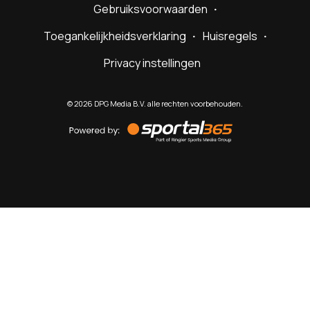
Gebruiksvoorwaarden
Toegankelijkheidsverklaring
Huisregels
Privacy instellingen
©
2026
DPG Media B.V. alle rechten voorbehouden.
Powered
by
Sportal365
Sportnieuws.nl
NET BINNEN
PODCAST
LIVE
VIDEO