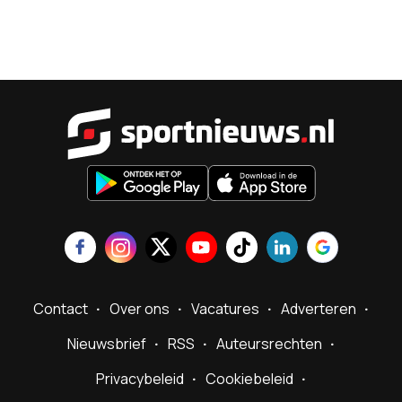
Sportnieu
Contact
Over ons
Vacatures
Adverteren
Nieuwsbrief
RSS
Auteursrechten
Privacybeleid
Cookiebeleid