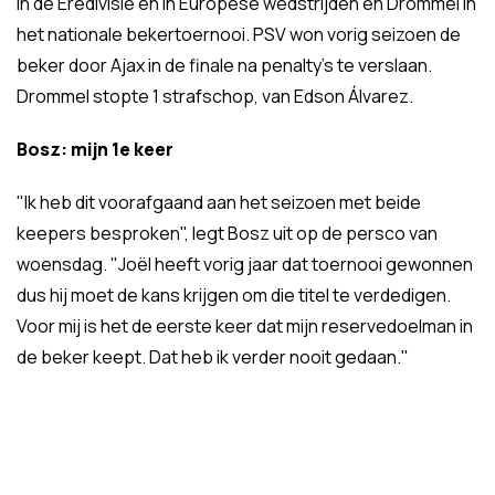
in de Eredivisie en in Europese wedstrijden en Drommel in
het nationale bekertoernooi. PSV won vorig seizoen de
beker door Ajax in de finale na penalty's te verslaan.
Drommel stopte 1 strafschop, van Edson Álvarez.
Bosz: mijn 1e keer
"Ik heb dit voorafgaand aan het seizoen met beide
keepers besproken", legt Bosz uit op de persco van
woensdag. "Joël heeft vorig jaar dat toernooi gewonnen
dus hij moet de kans krijgen om die titel te verdedigen.
Voor mij is het de eerste keer dat mijn reservedoelman in
de beker keept. Dat heb ik verder nooit gedaan."