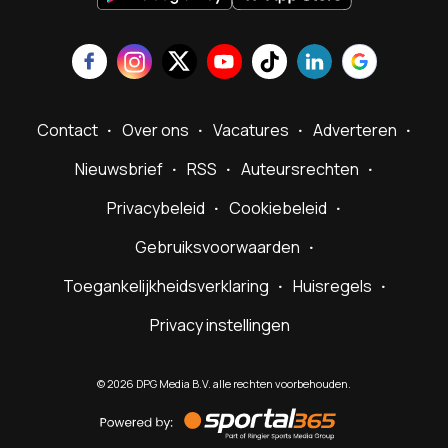
Contact
Over ons
Vacatures
Adverteren
Nieuwsbrief
RSS
Auteursrechten
Privacybeleid
Cookiebeleid
Gebruiksvoorwaarden
Toegankelijkheidsverklaring
Huisregels
Privacy instellingen
©
2026
DPG Media B.V. alle rechten voorbehouden.
Powered
by
Sportal365