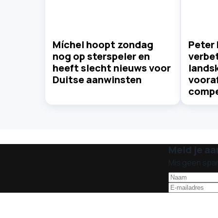
Míchel hoopt zondag
Peter 
nog op sterspeler en
verbet
heeft slecht nieuws voor
lands
Duitse aanwinsten
voora
compe
Meld je aa
Mis geen spa