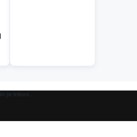
j
n je inbox.