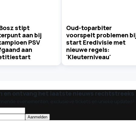
Bosz stipt
Oud-toparbiter
erpunt aan bij
voorspelt problemen bi
kampioen PSV
start Eredivisie met
fgaand aan
nieuwe regels:
titiestart
'Kleuterniveau'
n en ontvang het laatste nieuws rechtstreeks i
nnende evenementen, exclusieve tickets en unieke updates!