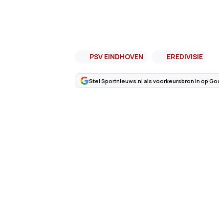
PSV EINDHOVEN
EREDIVISIE
Stel Sportnieuws.nl als voorkeursbron in op Go