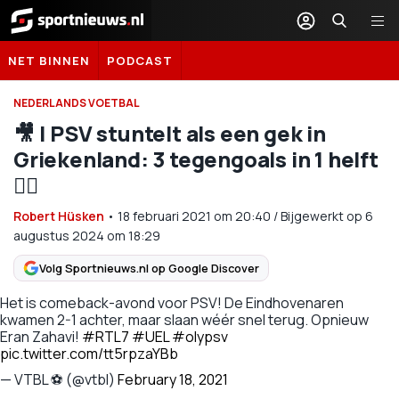
Sportnieuws.nl
NET BINNEN
PODCAST
NEDERLANDS VOETBAL
🎥 | PSV stuntelt als een gek in
Griekenland: 3 tegengoals in 1 helft
🤦‍♂️
Robert Hüsken
•
18 februari 2021
om
20:40
/
Bijgewerkt op 6
augustus 2024 om 18:29
Volg Sportnieuws.nl op Google Discover
Het is comeback-avond voor PSV! De Eindhovenaren
kwamen 2-1 achter, maar slaan wéér snel terug. Opnieuw
Eran Zahavi!
#RTL7
#UEL
#olypsv
pic.twitter.com/tt5rpzaYBb
— VTBL ⚽ (@vtbl)
February 18, 2021