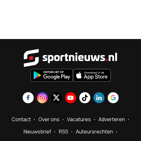
Sportnieu
Contact
Over ons
Vacatures
Adverteren
Nieuwsbrief
RSS
Auteursrechten