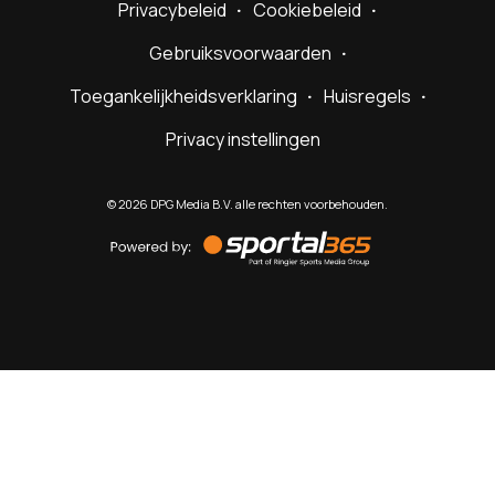
Privacybeleid
Cookiebeleid
Gebruiksvoorwaarden
Toegankelijkheidsverklaring
Huisregels
Privacy instellingen
©
2026
DPG Media B.V. alle rechten voorbehouden.
Powered
by
Sportal365
Sportnieuws.nl
NET BINNEN
PODCAST
LIVE
VIDEO