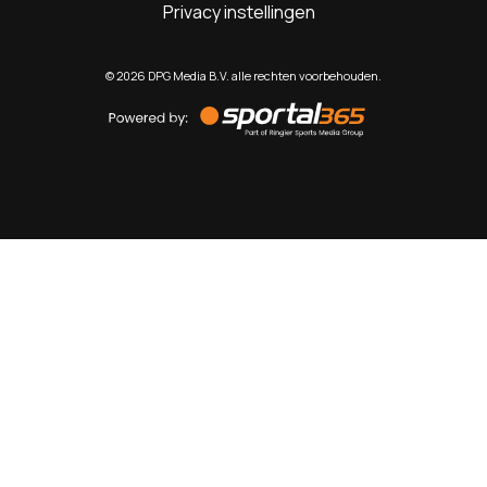
Privacy instellingen
©
2026
DPG Media B.V. alle rechten voorbehouden.
Powered
by
Sportal365
Sportnieuws.nl
NET BINNEN
PODCAST
LIVE
VIDEO