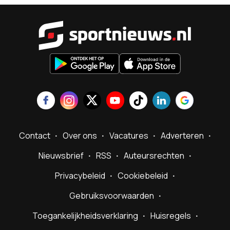
Sportnieu
Contact
Over ons
Vacatures
Adverteren
Nieuwsbrief
RSS
Auteursrechten
Privacybeleid
Cookiebeleid
Gebruiksvoorwaarden
Toegankelijkheidsverklaring
Huisregels