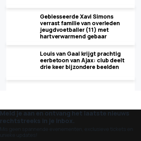
Geblesseerde Xavi Simons
verrast familie van overleden
jeugdvoetballer (11) met
hartverwarmend gebaar
Louis van Gaal krijgt prachtig
eerbetoon van Ajax: club deelt
drie keer bijzondere beelden
Meld je aan en ontvang het laatste nieuws
rechtstreeks in je inbox.
Mis geen spannende evenementen, exclusieve tickets en
unieke updates!