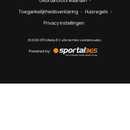
Gebruiksvoorwaarden
Toegankelijkheidsverklaring
Huisregels
Privacy instellingen
©
2026
DPG Media B.V. alle rechten voorbehouden.
Powered
by
Sportal365
Sportnieuws.nl
NET BINNEN
PODCAST
LIVE
VIDEO