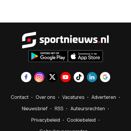
Sportnieu
Contact
Over ons
Vacatures
Adverteren
Nieuwsbrief
RSS
Auteursrechten
Privacybeleid
Cookiebeleid