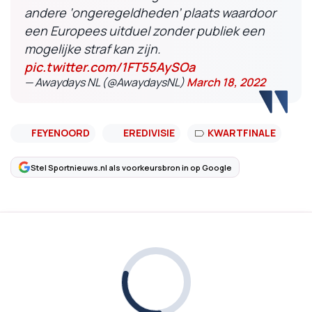
andere ‘ongeregeldheden’ plaats waardoor
een Europees uitduel zonder publiek een
mogelijke straf kan zijn.
pic.twitter.com/1FT55AySOa
— Awaydays NL (@AwaydaysNL)
March 18, 2022
FEYENOORD
EREDIVISIE
KWARTFINALE
Stel Sportnieuws.nl als voorkeursbron in op Google