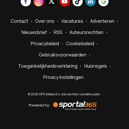
Contact
Over ons
Vacatures
Adverteren
Nieuwsbrief
RSS
Auteursrechten
Privacybeleid
Cookiebeleid
Gebruiksvoorwaarden
Toegankelijkheidsverklaring
Huisregels
Privacy instellingen
©
2026
DPG Media B.V. alle rechten voorbehouden.
Powered
by
Sportal365