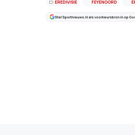
EREDIVISIE
FEYENOORD
E
Stel Sportnieuws.nl als voorkeursbron in op Go