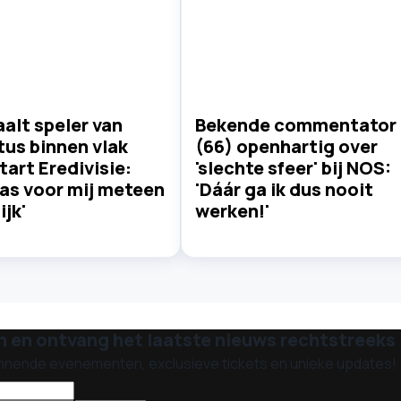
alt speler van
Bekende commentator
us binnen vlak
(66) openhartig over
tart Eredivisie:
'slechte sfeer' bij NOS:
as voor mij meteen
'Dáár ga ik dus nooit
ijk'
werken!'
n en ontvang het laatste nieuws rechtstreeks i
nnende evenementen, exclusieve tickets en unieke updates!