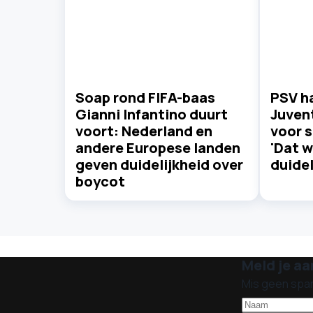
Soap rond FIFA-baas
PSV ha
Gianni Infantino duurt
Juvent
voort: Nederland en
voor s
andere Europese landen
'Dat w
geven duidelijkheid over
duidel
boycot
Meld je aa
Mis geen spa