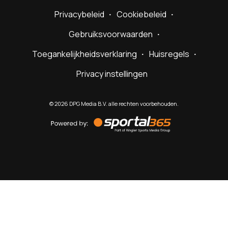
Privacybeleid
Cookiebeleid
Gebruiksvoorwaarden
Toegankelijkheidsverklaring
Huisregels
Privacy instellingen
©
2026
DPG Media B.V. alle rechten voorbehouden.
Powered
by
Sportal365
Sportnieuws.nl
NET BINNEN
PODCAST
LIVE
VIDEO