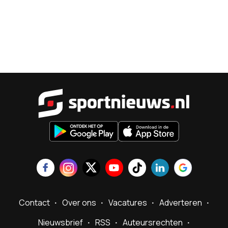
Sportnieu
Contact
Over ons
Vacatures
Adverteren
Nieuwsbrief
RSS
Auteursrechten