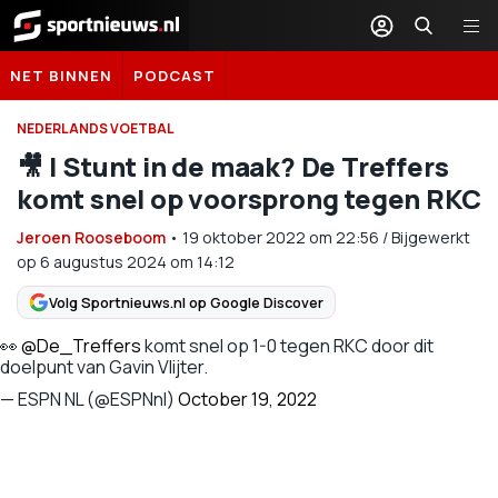
Sportnieuws.nl
NET BINNEN
PODCAST
NEDERLANDS VOETBAL
🎥 | Stunt in de maak? De Treffers
komt snel op voorsprong tegen RKC
Jeroen Rooseboom
•
19 oktober 2022
om
22:56
/
Bijgewerkt
op 6 augustus 2024 om 14:12
Volg Sportnieuws.nl op Google Discover
👀
@De_Treffers
komt snel op 1-0 tegen RKC door dit
doelpunt van Gavin Vlijter.
— ESPN NL (@ESPNnl)
October 19, 2022